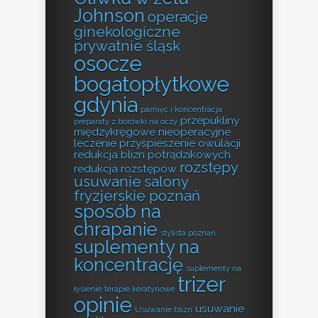
Johnson
operacje
ginekologiczne
prywatnie śląsk
osocze
bogatopłytkowe
gdynia
pamięć i koncentracja
przepukliny
preparaty z borówki na oczy
międzykręgowe nieoperacyjne
leczenie
przyspieszenie owulacji
redukcja blizn potrądzikowych
rozstępy
redukcja rozstępów
usuwanie
salony
fryzjerskie poznań
sposób na
chrapanie
stylista poznań
suplementy na
koncentrację
suplementy na
trizer
łysienie
terapie keratynowe
opinie
usuwanie
Usuwanie blizn