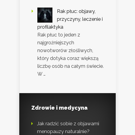
Rak płuc: objawy,
przyczyny, leczenie i
profilaktyka
Rak płuc to jeden z
najgroźniejszych
nowotworów złośliwych,
który dotyka coraz większą
liczbę osób na całym świecie.
W …
Zdrowie i medycyna
Jak radzić sobie z objawami
menopauzy naturalnie?