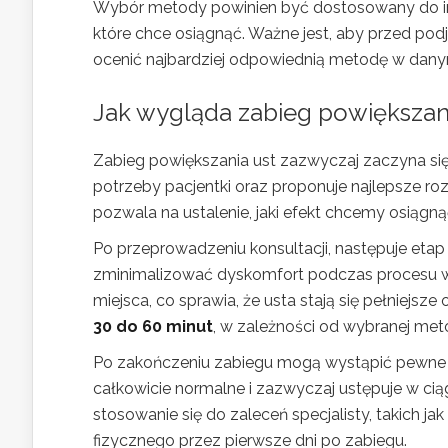
Wybór metody powinien być dostosowany do indy
które chce osiągnąć. Ważne jest, aby przed pod
ocenić najbardziej odpowiednią metodę w dan
Jak wygląda zabieg powiększan
Zabieg powiększania ust zazwyczaj zaczyna si
potrzeby pacjentki oraz proponuje najlepsze ro
pozwala na ustalenie, jaki efekt chcemy osiągną
Po przeprowadzeniu konsultacji, następuje eta
zminimalizować dyskomfort podczas procesu ws
miejsca, co sprawia, że usta stają się pełniejsz
30 do 60 minut
, w zależności od wybranej meto
Po zakończeniu zabiegu mogą wystąpić pewn
całkowicie normalne i zazwyczaj ustępuje w cią
stosowanie się do zaleceń specjalisty, takich j
fizycznego przez pierwsze dni po zabiegu.