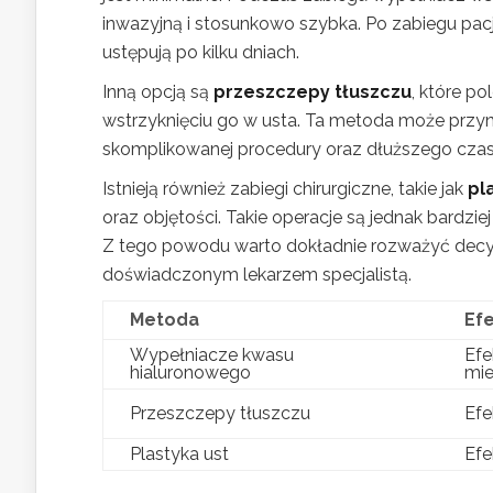
inwazyjną i stosunkowo szybka. Po zabiegu pacj
ustępują po kilku dniach.
Inną opcją są
przeszczepy tłuszczu
, które po
wstrzyknięciu go w usta. Ta metoda może przyni
skomplikowanej procedury oraz dłuższego czasu
Istnieją również zabiegi chirurgiczne, takie jak
pl
oraz objętości. Takie operacje są jednak bardzi
Z tego powodu warto dokładnie rozważyć decyz
doświadczonym lekarzem specjalistą.
Metoda
Ef
Wypełniacze kwasu
Efe
hialuronowego
mie
Przeszczepy tłuszczu
Efe
Plastyka ust
Efe