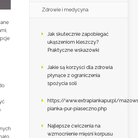
Zdrowie i medycyna
wane
mi,
Jak skutecznie zapobiegać
opcje
ukąszeniom kleszczy?
Praktyczne wskazówki
Jakie są korzyści dla zdrowia
płynące z ograniczenia
spożycia soli
do
https://www.extrapiankapur.pl/mazows
yć
pianka-pur-piaseczno.php
h
Najlepsze ćwiczenia na
znych
wzmocnienie mięśni korpusu
mało