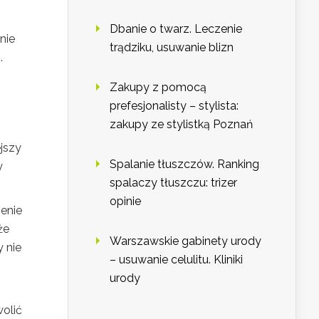
Dbanie o twarz. Leczenie
nie
trądziku, usuwanie blizn
.
Zakupy z pomocą
prefesjonalisty – stylista:
zakupy ze stylistką Poznań
jszy
Spalanie tłuszczów. Ranking
y
spalaczy tłuszczu: trizer
opinie
zenie
że
Warszawskie gabinety urody
 nie
– usuwanie celulitu. Kliniki
urody
olić