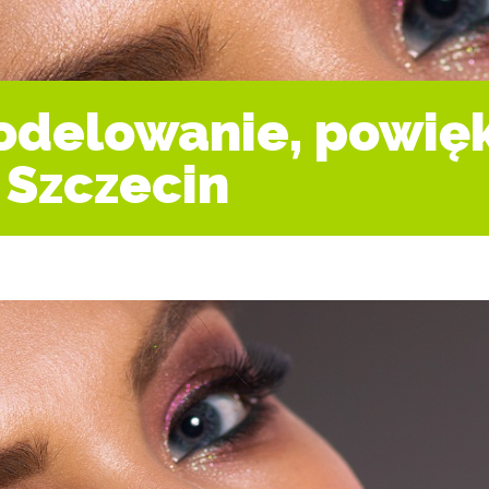
odelowanie, powięk
 Szczecin