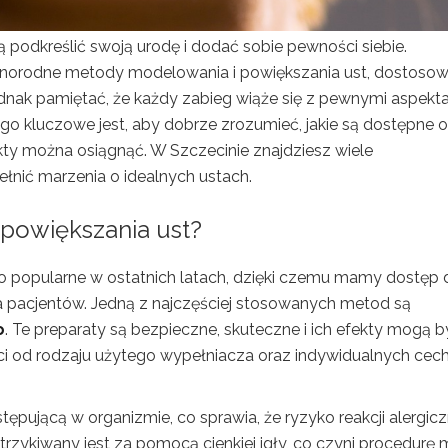
ą podkreślić swoją urodę i dodać sobie pewności siebie.
żnorodne metody modelowania i powiększania ust, dostoso
dnak pamiętać, że każdy zabieg wiąże się z pewnymi aspekta
go kluczowe jest, aby dobrze zrozumieć, jakie są dostępne 
fekty można osiągnąć. W Szczecinie znajdziesz wiele
łnić marzenia o idealnych ustach.
 powiększania ust?
zo popularne w ostatnich latach, dzięki czemu mamy dostęp 
a pacjentów. Jedną z najczęściej stosowanych metod są
o
. Te preparaty są bezpieczne, skuteczne i ich efekty mogą b
ści od rodzaju użytego wypełniacza oraz indywidualnych cec
tępującą w organizmie, co sprawia, że ryzyko reakcji alergic
rzykiwany jest za pomocą cienkiej igły, co czyni procedurę 