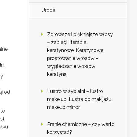
Uroda
Zdrowsze i piękniejsze włosy
– zabiegi i terapie
alne
keratynowe. Keratynowe
prostowanie włosów –
ni.
wygładzanie włosów
keratyną
by
Lustro w sypialni – lustro
aj od
make up. Lustra do makijażu
makeup mirror
 to
est
Pranie chemiczne – czy warto
iłku
korzystać?