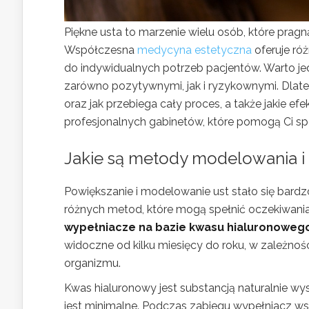
Piękne usta to marzenie wielu osób, które pragn
Współczesna
medycyna estetyczna
oferuje ró
do indywidualnych potrzeb pacjentów. Warto je
zarówno pozytywnymi, jak i ryzykownymi. Dlate
oraz jak przebiega cały proces, a także jakie e
profesjonalnych gabinetów, które pomogą Ci spe
Jakie są metody modelowania i
Powiększanie i modelowanie ust stało się bard
różnych metod, które mogą spełnić oczekiwani
wypełniacze na bazie kwasu hialuronoweg
widoczne od kilku miesięcy do roku, w zależno
organizmu.
Kwas hialuronowy jest substancją naturalnie wys
jest minimalne. Podczas zabiegu wypełniacz wst