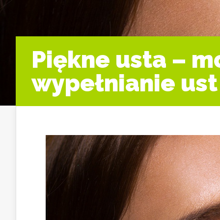
Piękne usta – m
wypełnianie ust