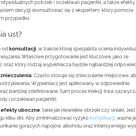
widualnych potrzeb i oczekiwań pacjentki, a także efekty,
jęciem decyzji skonsultować się z ekspertem, który pomoże
ym przypadku.
ia ust?
ę od
konsultacji
, w trakcie której specjalista ocenia indywidu
związania. Właściwe przygotowanie jest kluczowe, jako że
ć oraz który rodzaj wypełniacza będzie najbardziej odpowied
p
znieczulenia
. Często stosuje się znieczulenie miejscowe, a
trzykiwania. Wypełniacz jest aplikowany w odpowiednie
e oraz bardziej zdefiniowane. Sam proces iniekcji trwa zazwycz
dy i oczekiwań pacjentki.
e
efekty uboczne
, takie jak niewielkie obrzęki czy siniaki. Jest
gu kilku dni. Aby zminimalizować ryzyko
komplikacji
, ważne j
ak unikanie gorących napojów, alkoholu oraz intensywnego wys