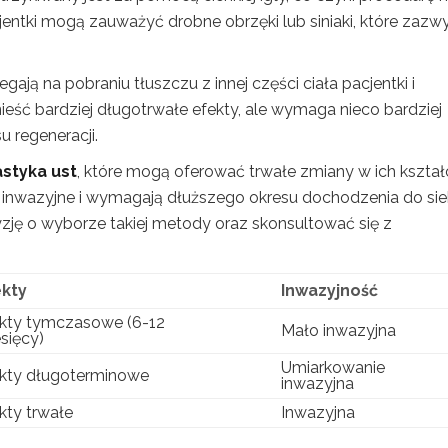
entki mogą zauważyć drobne obrzęki lub siniaki, które zazw
legają na pobraniu tłuszczu z innej części ciała pacjentki i
eść bardziej długotrwałe efekty, ale wymaga nieco bardziej
 regeneracji.
astyka ust
, które mogą oferować trwałe zmiany w ich kształ
ej inwazyjne i wymagają dłuższego okresu dochodzenia do sie
ję o wyborze takiej metody oraz skonsultować się z
ekty
Inwazyjność
kty tymczasowe (6-12
Mało inwazyjna
sięcy)
Umiarkowanie
kty długoterminowe
inwazyjna
kty trwałe
Inwazyjna