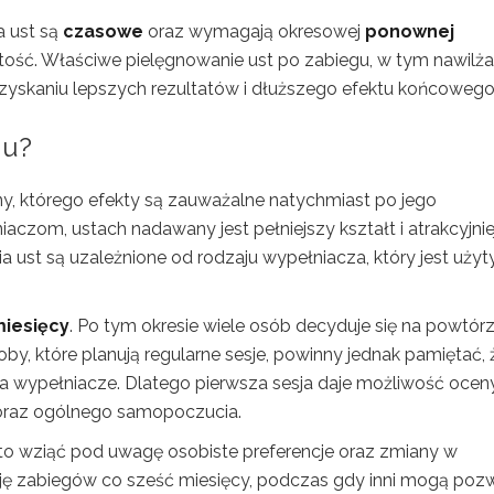
a ust są
czasowe
oraz wymagają okresowej
ponownej
ętość. Właściwe pielęgnowanie ust po zabiegu, w tym nawilża
yskaniu lepszych rezultatów i dłuższego efektu końcowego
gu?
ny, którego efekty są zauważalne natychmiast po jego
zom, ustach nadawany jest pełniejszy kształt i atrakcyjnie
a ust są uzależnione od rodzaju wypełniacza, który jest użyt
miesięcy
. Po tym okresie wiele osób decyduje się na powtór
by, które planują regularne sesje, powinny jednak pamiętać, 
 wypełniacze. Dlatego pierwsza sesja daje możliwość oceny
y oraz ogólnego samopoczucia.
to wziąć pod uwagę osobiste preferencje oraz zmiany w
cję zabiegów co sześć miesięcy, podczas gdy inni mogą pozw