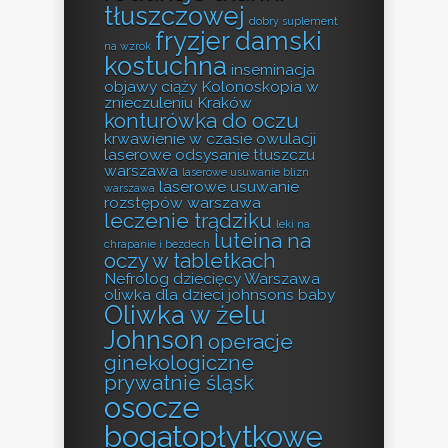
tłuszczowej
dobry suplement
fryzjer damski
na wzrok
kostuchna
inseminacja
objawy ciąży
Kolonoskopia w
znieczuleniu Kraków
konturówka do oczu
krwawienie w czasie owulacji
laserowe odsysanie tłuszczu
warszawa
laserowe usuwanie blizn
laserowe usuwanie
warszawa
rozstępów warszawa
leczenie trądziku
leki na
luteina na
chrapanie i bezdech
oczy w tabletkach
Nefrolog dziecięcy Warszawa
oliwka dla dzieci johnsons baby
Oliwka w żelu
Johnson
operacje
ginekologiczne
prywatnie śląsk
osocze
bogatopłytkowe