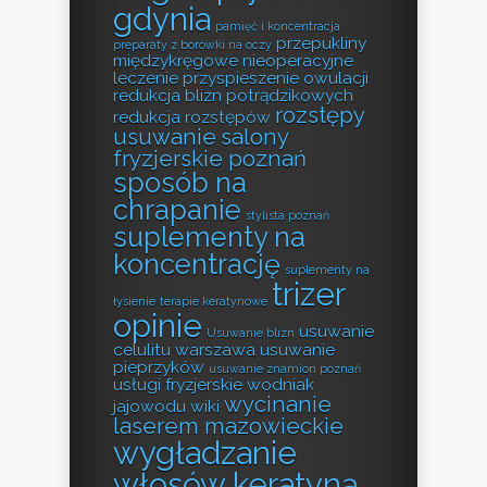
gdynia
pamięć i koncentracja
przepukliny
preparaty z borówki na oczy
międzykręgowe nieoperacyjne
leczenie
przyspieszenie owulacji
redukcja blizn potrądzikowych
rozstępy
redukcja rozstępów
usuwanie
salony
fryzjerskie poznań
sposób na
chrapanie
stylista poznań
suplementy na
koncentrację
suplementy na
trizer
łysienie
terapie keratynowe
opinie
usuwanie
Usuwanie blizn
celulitu warszawa
usuwanie
pieprzyków
usuwanie znamion poznań
usługi fryzjerskie
wodniak
wycinanie
jajowodu wiki
laserem mazowieckie
wygładzanie
włosów keratyną