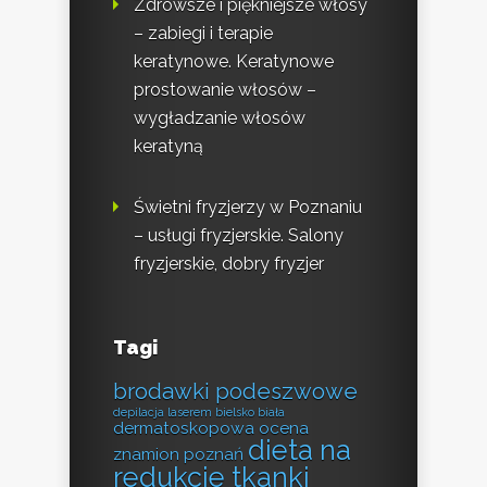
Zdrowsze i piękniejsze włosy
– zabiegi i terapie
keratynowe. Keratynowe
prostowanie włosów –
wygładzanie włosów
keratyną
Świetni fryzjerzy w Poznaniu
– usługi fryzjerskie. Salony
fryzjerskie, dobry fryzjer
Tagi
brodawki podeszwowe
depilacja laserem bielsko biała
dermatoskopowa ocena
dieta na
znamion poznań
redukcje tkanki