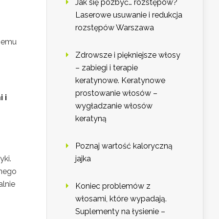
Jak się pozbyć… rozstępów?
Laserowe usuwanie i redukcja
rozstępów Warszawa
szemu
Zdrowsze i piękniejsze włosy
– zabiegi i terapie
keratynowe. Keratynowe
prostowanie włosów –
 i
wygładzanie włosów
keratyną
Poznaj wartość kaloryczną
yki.
jajka
lnego
alnie
Koniec problemów z
włosami, które wypadają.
Suplementy na łysienie –