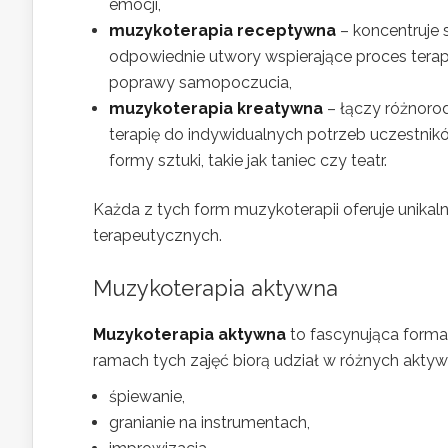
emocji,
muzykoterapia receptywna
– koncentruje s
odpowiednie utwory wspierające proces terape
poprawy samopoczucia,
muzykoterapia kreatywna
– łączy różnorod
terapię do indywidualnych potrzeb uczestnik
formy sztuki, takie jak taniec czy teatr.
Każda z tych form muzykoterapii oferuje unikal
terapeutycznych.
Muzykoterapia aktywna
Muzykoterapia aktywna
to fascynująca forma 
ramach tych zajęć biorą udział w różnych aktywn
śpiewanie,
granianie na instrumentach,