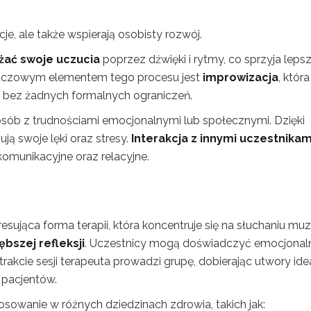
je, ale także wspierają osobisty rozwój.
żać swoje uczucia
poprzez dźwięki i rytmy, co sprzyja lep
Kluczowym elementem tego procesu jest
improwizacja
, która
ć bez żadnych formalnych ograniczeń.
a osób z trudnościami emocjonalnymi lub społecznymi. Dzięki
ą swoje lęki oraz stresy.
Interakcja z innymi uczestnikami
omunikacyjne oraz relacyjne.
esująca forma terapii, która koncentruje się na słuchaniu muz
ębszej refleksji
. Uczestnicy mogą doświadczyć emocjona
akcie sesji terapeuta prowadzi grupę, dobierając utwory ide
 pacjentów.
osowanie w różnych dziedzinach zdrowia, takich jak: