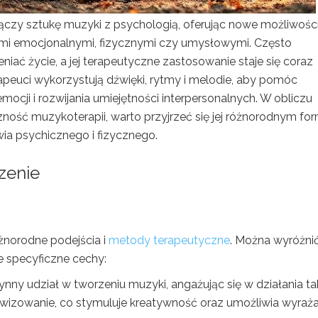
łączy sztukę muzyki z psychologią, oferując nowe możliwośc
mi emocjonalnymi, fizycznymi czy umysłowymi. Często
ać życie, a jej terapeutyczne zastosowanie staje się coraz
apeuci wykorzystują dźwięki, rytmy i melodie, aby pomóc
ocji i rozwijania umiejętności interpersonalnych. W obliczu
zność muzykoterapii, warto przyjrzeć się jej różnorodnym f
wia psychicznego i fizycznego.
czenie
óżnorodne podejścia i
metody terapeutyczne
. Można wyróżni
e specyficzne cechy:
ynny udział w tworzeniu muzyki, angażując się w działania ta
rowizowanie, co stymuluje kreatywność oraz umożliwia wyraża