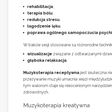
rehabilitacja
,
terapia bólu
,
redukcja stresu
,
łagodzenie lęku
,
poprawa ogólnego samopoczucia psych
W trakcie sesji stosowane są różnorodne techniki,
wizualizacje
związane z odtwarzanymi dźwi
głęboka relaksacja
.
Muzykoterapia receptywna
jest skuteczna ni
przeżywanie muzyki umacnia więzi międzyludz
tym walorom staje się nieocenionym narzędzie
zdrowotnych.
Muzykoterapia kreatywna