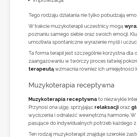
improwizacja.
Tego rodzaju działania nie tylko pobudzają emoc
W trakcie muzykoterapii uczestnicy mogą
wyra
poznaniu samego siebie oraz swoich emocji. 
umożliwia spontaniczne wyrażenie myśli i uczu
Ta forma terapii jest szczególnie korzystna dl
zaangażowaniu w twórczy proces łatwiej pokonuj
terapeutą
wzmacnia również ich umiejętności k
Muzykoterapia receptywna
Muzykoterapia receptywna
to niezwykle inter
Przynosi ona ulgę, sprzyjając
relaksacji
oraz
gł
wyciszenia i odnaleźć wewnętrzną harmonię. W tr
pasujące do indywidualnych potrzeb każdego z
Ten rodzaj muzykoterapii znajduje szerokie zast