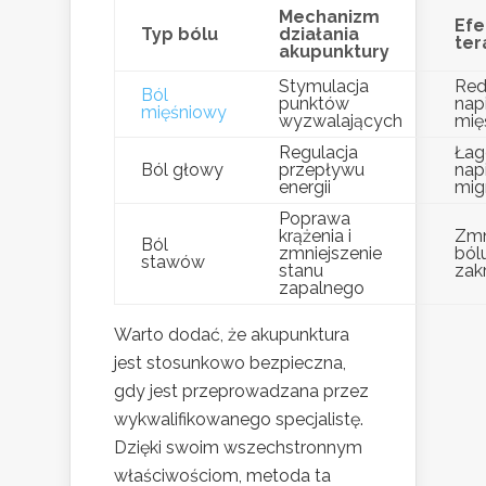
Mechanizm
Efe
Typ bólu
działania
ter
akupunktury
Stymulacja
Red
Ból
punktów
nap
mięśniowy
wyzwalających
mię
Regulacja
Łag
Ból głowy
przepływu
napi
energii
mig
Poprawa
krążenia i
Zmn
Ból
zmniejszenie
ból
stawów
stanu
zak
zapalnego
Warto dodać, że akupunktura
jest stosunkowo bezpieczna,
gdy jest przeprowadzana przez
wykwalifikowanego specjalistę.
Dzięki swoim wszechstronnym
właściwościom, metoda ta