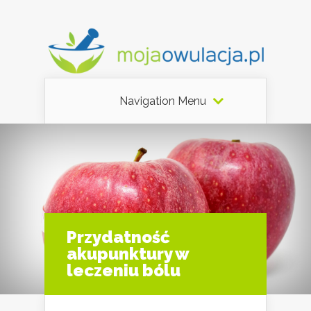
Navigation Menu
Przydatność
akupunktury w
leczeniu bólu