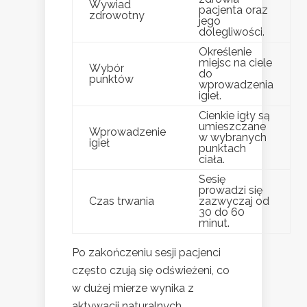
Wywiad
pacjenta oraz
zdrowotny
jego
dolegliwości.
Określenie
miejsc na ciele
Wybór
do
punktów
wprowadzenia
igieł.
Cienkie igły są
umieszczane
Wprowadzenie
w wybranych
igieł
punktach
ciała.
Sesię
prowadzi się
Czas trwania
zazwyczaj od
30 do 60
minut.
Po zakończeniu sesji pacjenci
często czują się odświeżeni, co
w dużej mierze wynika z
aktywacji naturalnych