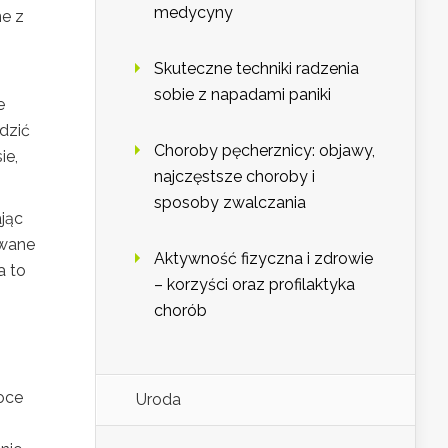
medycyny
ne z
Skuteczne techniki radzenia
sobie z napadami paniki
e
dzić
Choroby pęcherznicy: objawy,
ie,
najczęstsze choroby i
sposoby zwalczania
ając
owane
Aktywność fizyczna i zdrowie
a to
– korzyści oraz profilaktyka
chorób
oce
Uroda