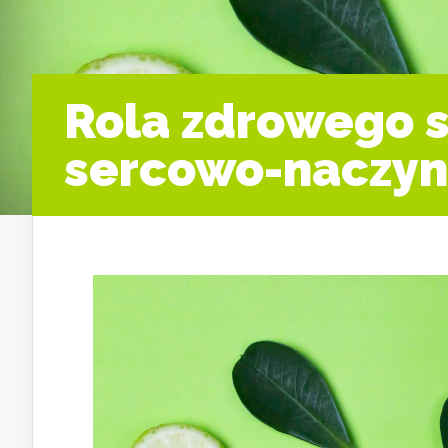
Rola zdrowego s
sercowo-naczy