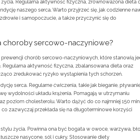
 życia. Regularna aktywność fizyczna, zrównoważona dieta 
ycję naszego serca. Warto przyjrzeć się, jak codzienne na
zdrowie i samopoczucie, a także przyczynić się do
na choroby sercowo-naczyniowe?
 prewencji chorób sercowo-naczyniowych, które stanowią j
 Regularna aktywność fizyczna, zbalansowana dieta oraz
nacząco zredukować ryzyko wystąpienia tych schorzeń.
ję serca. Regularne ćwiczenia, takie jak bieganie, pływani
awę wydolności układu krążenia. Pomagają w utrzymaniu
 oraz poziom cholesterolu. Warto dążyć do co najmniej 150 min
 co zazwyczaj przekłada się na długoterminowe korzyści
 stylu życia. Powinna ona być bogata w owoce, warzywa, bło
łuszcze nasycone, sól i cukry. Stosowanie diety