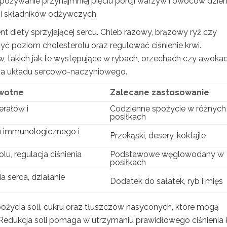
spożywanie przynajmniej pięciu porcji warzyw i owoców dzien
 i składników odżywczych.
nt diety sprzyjającej sercu. Chleb razowy, brązowy ryż czy
yć poziom cholesterolu oraz regulować ciśnienie krwi.
takich jak te występujące w rybach, orzechach czy awokad
ia układu sercowo-naczyniowego.
owotne
Zalecane zastosowanie
erałów i
Codzienne spożycie w różnych
posiłkach
u immunologicznego i
Przekąski, desery, koktajle
lu, regulacja ciśnienia
Podstawowe węglowodany w
posiłkach
a serca, działanie
Dodatek do sałatek, ryb i mięs
ożycia soli, cukru oraz tłuszczów nasyconych, które mogą
edukcja soli pomaga w utrzymaniu prawidłowego ciśnienia k