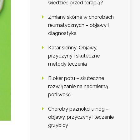
wiedzieć przed terapią?
Zmiany skórne w chorobach
reumatycznych – objawy i
diagnostyka
Katar sienny: Objawy,
przyczyny i skuteczne
metody leczenia
Bloker potu – skuteczne
rozwiązanie na nadmierną
potliwość
Choroby paznokci u nóg –
objawy, przyczyny i leczenie
grzybicy