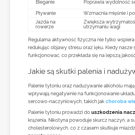
Bieganie
Poprawia wydolność se
Pływanie
Wzmacnia mięśnie i po
Jazda na
Zwiększa wytrzymałoś
rowerze
utrzymaniu wagi
Regularna aktywność fizyczna nie tylko wspiera
redukując objawy stresu oraz lęku. Kiedy nasze s
funkcjonować, co przekłada się na lepszą jakość
Jakie są skutki palenia i naduży
Palenie tytoniu oraz nadużywanie alkoholu maj
wpływają negatywnie na funkcjonowanie układ
sercowo-naczyniowych, takich jak
choroba wi
Palenie tytoniu prowadzi do
uszkodzenia nac
krążenia. Nikotyna powoduje skurcz naczyń, a 
cholesterolowych, co z czasem skutkuje mia