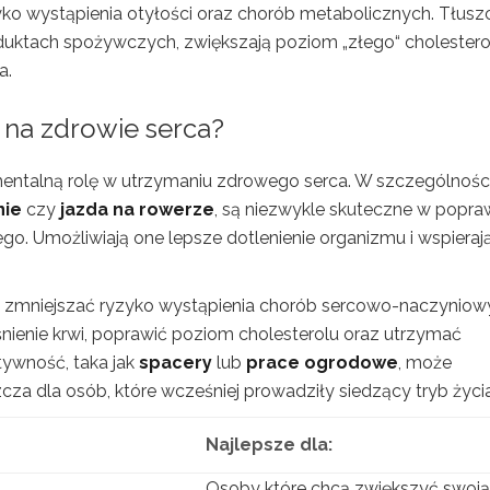
ko wystąpienia otyłości oraz chorób metabolicznych. Tłusz
uktach spożywczych, zwiększają poziom „złego“ cholestero
a.
 na zdrowie serca?
ntalną rolę w utrzymaniu zdrowego serca. W szczególnośc
nie
czy
jazda na rowerze
, są niezwykle skuteczne w popra
go. Umożliwiają one lepsze dotlenienie organizmu i wspieraj
ą zmniejszać ryzyko wystąpienia chorób sercowo-naczyniow
nienie krwi, poprawić poziom cholesterolu oraz utrzymać
ywność, taka jak
spacery
lub
prace ogrodowe
, może
za dla osób, które wcześniej prowadziły siedzący tryb życia
Najlepsze dla:
Osoby które chcą zwiększyć swoją