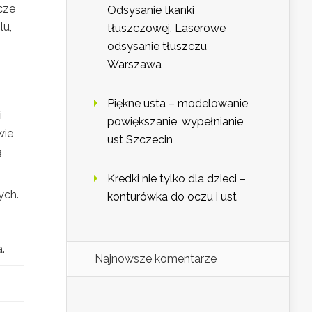
cze
Odsysanie tkanki
lu,
tłuszczowej. Laserowe
odsysanie tłuszczu
Warszawa
Piękne usta – modelowanie,
i
powiększanie, wypełnianie
wie
ust Szczecin
ą
Kredki nie tylko dla dzieci –
ych.
konturówka do oczu i ust
.
Najnowsze komentarze