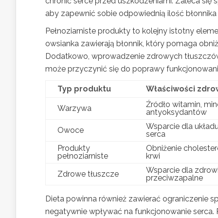
chronić serce przed uszkodzeniami. Zaleca się 
aby zapewnić sobie odpowiednią ilość błonnika
Pełnoziarniste produkty to kolejny istotny eleme
owsianka zawierają błonnik, który pomaga obniż
Dodatkowo, wprowadzenie zdrowych tłuszczów, 
może przyczynić się do poprawy funkcjonowan
Typ produktu
Właściwości zdr
Źródło witamin, min
Warzywa
antyoksydantów
Wsparcie dla układ
Owoce
serca
Produkty
Obniżenie cholestero
pełnoziarniste
krwi
Wsparcie dla zdrowi
Zdrowe tłuszcze
przeciwzapalne
Dieta powinna również zawierać ograniczenie sp
negatywnie wpływać na funkcjonowanie serca. R