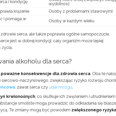
rca i kondycję
wydolność
prawia krążenie
Osoby z problemami stawowymi
ć i pomaga w
Osoby w każdym wieku
 zdrowie serca, ale także poprawia ogólne samopoczucie,
erce jest w dobrej kondycji, cały organizm może lepiej
 życia.
wania alkoholu dla serca?
ą
poważne konsekwencje dla zdrowia serca
. Oba te nało
u sercowo-naczyniowego, zwiększając ryzyko rozwoju choró
eńcowa
, zawał serca czy
udar mózgu
.
zyń krwionośnych
, co skutkuje ich zwężeniem i utrudnieniem
substancje smoliste mogą prowadzić do odkładania się blasz
żdżycą. Te zmiany mogą być powodem
zwiększonego ryzyk