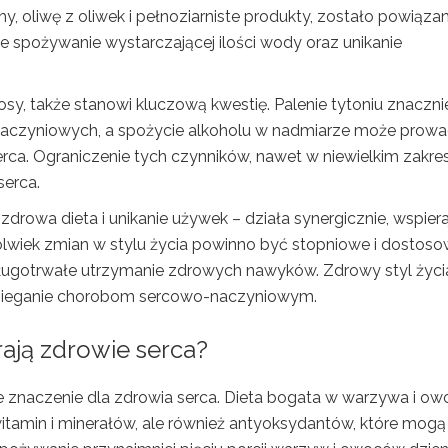
y, oliwę z oliwek i pełnoziarniste produkty, zostało powiąza
e spożywanie wystarczającej ilości wody oraz unikanie
erosy, także stanowi kluczową kwestię. Palenie tytoniu znaczni
naczyniowych, a spożycie alkoholu w nadmiarze może prowa
rca. Ograniczenie tych czynników, nawet w niewielkim zakres
serca.
drowa dieta i unikanie używek – działa synergicznie, wspier
olwiek zmian w stylu życia powinno być stopniowe i dostos
długotrwałe utrzymanie zdrowych nawyków. Zdrowy styl życi
pobieganie chorobom sercowo-naczyniowym.
ają zdrowie serca?
znaczenie dla zdrowia serca. Dieta bogata w warzywa i ow
itamin i minerałów, ale również antyoksydantów, które mogą