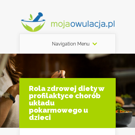
Navigation Menu
Rola zdrowej diety w
profilaktyce chorób
układu
pokarmowego u
dzieci