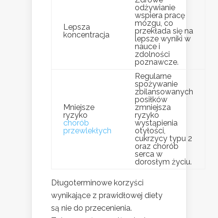
odżywianie
wspiera pracę
mózgu, co
Lepsza
przekłada się na
koncentracja
lepsze wyniki w
nauce i
zdolności
poznawcze.
Regularne
spożywanie
zbilansowanych
posiłków
Mniejsze
zmniejsza
ryzyko
ryzyko
chorób
wystąpienia
przewlekłych
otyłości,
cukrzycy typu 2
oraz chorób
serca w
dorosłym życiu.
Długoterminowe korzyści
wynikające z prawidłowej diety
są nie do przecenienia.