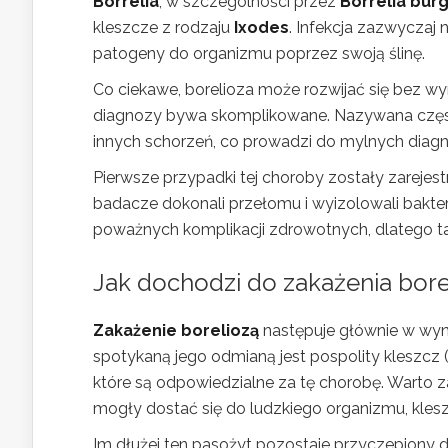
Borrelia
, w szczególności przez
Borrelia bur
kleszcze z rodzaju
Ixodes
. Infekcja zazwyczaj 
patogeny do organizmu poprzez swoją ślinę.
Co ciekawe, borelioza może rozwijać się bez wy
diagnozy bywa skomplikowane. Nazywana czę
innych schorzeń, co prowadzi do mylnych diagn
Pierwsze przypadki tej choroby zostały zarej
badacze dokonali przełomu i wyizolowali bakte
poważnych komplikacji zdrowotnych, dlatego tak 
Jak dochodzi do zakażenia bore
Zakażenie boreliozą
następuje głównie w wyni
spotykaną jego odmianą jest pospolity kleszcz 
które są odpowiedzialne za tę chorobę. Warto z
mogły dostać się do ludzkiego organizmu, kles
Im dłużej ten pasożyt pozostaje przyczepiony do