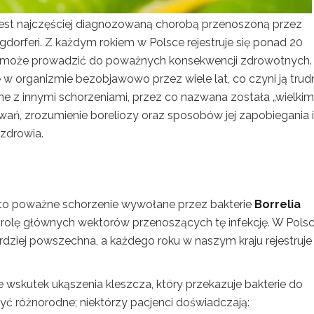
 jest najczęściej diagnozowaną chorobą przenoszoną przez
urgdorferi. Z każdym rokiem w Polsce rejestruje się ponad 20
ra może prowadzić do poważnych konsekwencji zdrowotnych.
ię w organizmie bezobjawowo przez wiele lat, co czyni ją trud
 z innymi schorzeniami, przez co nazwana została „wielkim
wań, zrozumienie boreliozy oraz sposobów jej zapobiegania i
 zdrowia.
 to poważne schorzenie wywołane przez bakterie
Borrelia
 rolę głównych wektorów przenoszących tę infekcję. W Pols
ardziej powszechna, a każdego roku w naszym kraju rejestruje 
wskutek ukąszenia kleszcza, który przekazuje bakterie do
ć różnorodne; niektórzy pacjenci doświadczają: