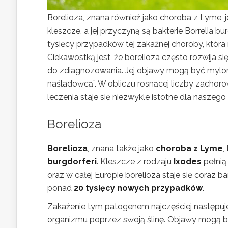
Borelioza, znana również jako choroba z Lyme,
kleszcze, a jej przyczyną są bakterie Borrelia b
tysięcy przypadków tej zakaźnej choroby, któ
Ciekawostką jest, że borelioza często rozwija s
do zdiagnozowania. Jej objawy mogą być mylone
naśladowcą”. W obliczu rosnącej liczby zachoro
leczenia staje się niezwykle istotne dla naszego
Borelioza
Borelioza
, znana także jako
choroba z Lyme
,
burgdorferi
. Kleszcze z rodzaju
Ixodes
pełnią
oraz w całej Europie borelioza staje się coraz b
ponad
20 tysięcy nowych przypadków
.
Zakażenie tym patogenem najczęściej następuje 
organizmu poprzez swoją ślinę. Objawy mogą by