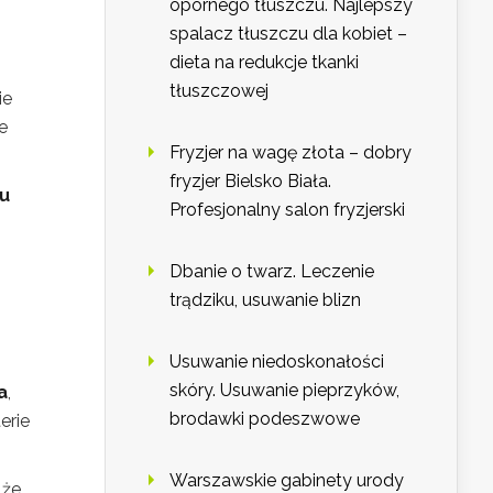
opornego tłuszczu. Najlepszy
spalacz tłuszczu dla kobiet –
dieta na redukcje tkanki
tłuszczowej
ie
e
Fryzjer na wagę złota – dobry
fryzjer Bielsko Biała.
ku
Profesjonalny salon fryzjerski
Dbanie o twarz. Leczenie
trądziku, usuwanie blizn
Usuwanie niedoskonałości
skóry. Usuwanie pieprzyków,
a
,
brodawki podeszwowe
erie
Warszawskie gabinety urody
 że