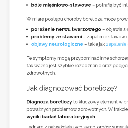
bóle mięśniowo-stawowe
– potrafią być in
W miarę postępu choroby borelioza może prowad
porażenie nerwu twarzowego
– objawia si
problemy ze stawami
– zapalenie stawów 
objawy neurologiczne
– takie jak
zapaleni
Te symptomy mogą przypominać inne schorzeni
tak ważne jest szybkie rozpoznanie oraz podjęc
zdrowotnych.
Jak diagnozować boreliozę?
Diagnoza boreliozy
to kluczowy element w pro
poważnych problemów zdrowotnych. W trakcie 
wyniki badań laboratoryjnych
.
Jednym z najważniejszych symptomów sugerują