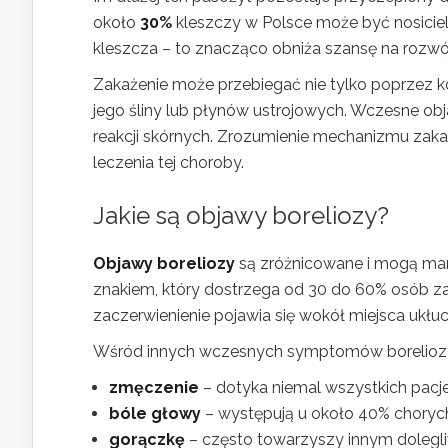
około
30%
kleszczy w Polsce może być nosiciel
kleszcza – to znacząco obniża szansę na rozwój
Zakażenie może przebiegać nie tylko poprzez ko
jego śliny lub płynów ustrojowych. Wczesne o
reakcji skórnych. Zrozumienie mechanizmu zakaż
leczenia tej choroby.
Jakie są objawy boreliozy?
Objawy boreliozy
są zróżnicowane i mogą man
znakiem, który dostrzega od 30 do 60% osób z
zaczerwienienie pojawia się wokół miejsca ukłu
Wśród innych wczesnych symptomów borelioz
zmęczenie
– dotyka niemal wszystkich pacj
bóle głowy
– występują u około 40% choryc
gorączkę
– często towarzyszy innym dolegl