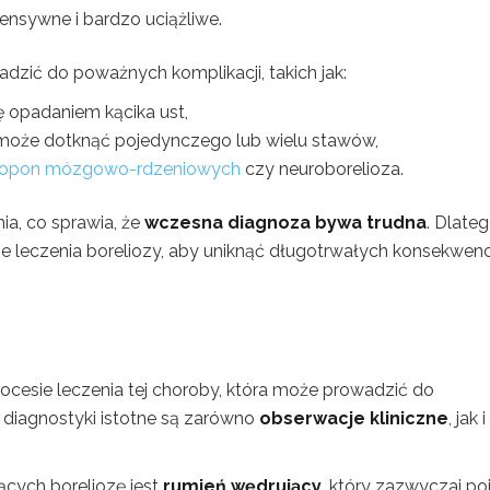
tensywne i bardzo uciążliwe.
zić do poważnych komplikacji, takich jak:
ę opadaniem kącika ust,
może dotknąć pojedynczego lub wielu stawów,
e opon mózgowo-rdzeniowych
czy neuroborelioza.
a, co sprawia, że
wczesna diagnoza bywa trudna
. Dlate
ie leczenia boreliozy, aby uniknąć długotrwałych konsekwenc
cesie leczenia tej choroby, która może prowadzić do
diagnostyki istotne są zarówno
obserwacje kliniczne
, jak i
cych boreliozę jest
rumień wędrujący
, który zazwyczaj po