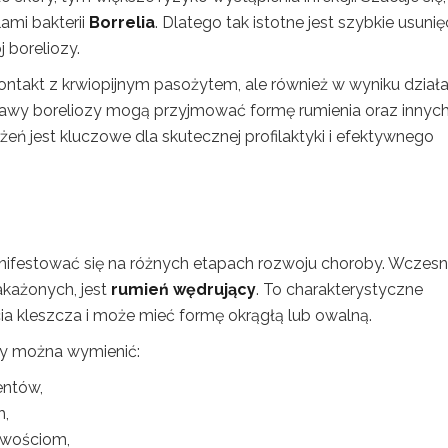
ami bakterii
Borrelia
. Dlatego tak istotne jest szybkie usunię
 boreliozy.
ntakt z krwiopijnym pasożytem, ale również w wyniku działa
bjawy boreliozy mogą przyjmować formę rumienia oraz innyc
eń jest kluczowe dla skutecznej profilaktyki i efektywnego
ifestować się na różnych etapach rozwoju choroby. Wczes
akażonych, jest
rumień wędrujący
. To charakterystyczne
cia kleszcza i może mieć formę okrągłą lub owalną.
y można wymienić:
entów,
h,
iwościom,