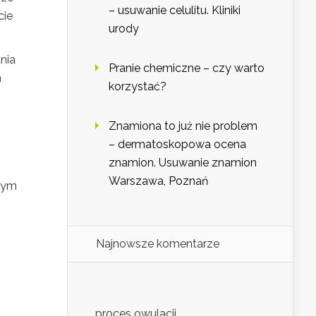
– usuwanie celulitu. Kliniki
cie
urody
nia
Pranie chemiczne – czy warto
h
korzystać?
Znamiona to już nie problem
– dermatoskopowa ocena
znamion. Usuwanie znamion
Warszawa, Poznań
nym
Najnowsze komentarze
proces owulacji