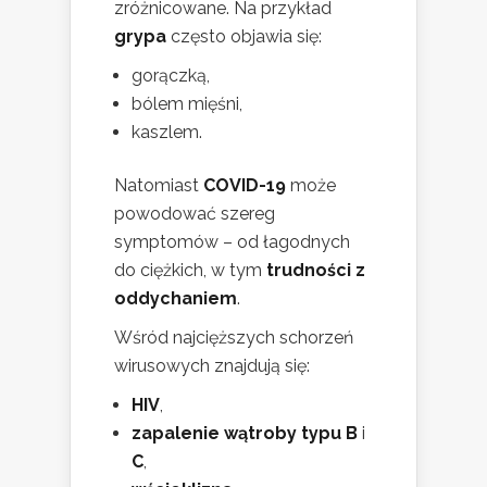
zróżnicowane. Na przykład
grypa
często objawia się:
gorączką,
bólem mięśni,
kaszlem.
Natomiast
COVID-19
może
powodować szereg
symptomów – od łagodnych
do ciężkich, w tym
trudności z
oddychaniem
.
Wśród najcięższych schorzeń
wirusowych znajdują się:
HIV
,
zapalenie wątroby typu B
i
C
,