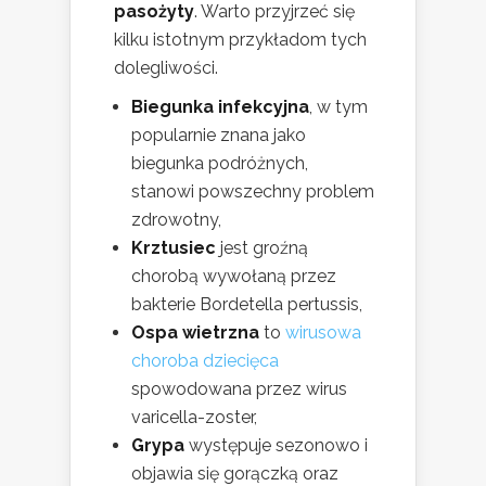
pasożyty
. Warto przyjrzeć się
kilku istotnym przykładom tych
dolegliwości.
Biegunka infekcyjna
, w tym
popularnie znana jako
biegunka podróżnych,
stanowi powszechny problem
zdrowotny,
Krztusiec
jest groźną
chorobą wywołaną przez
bakterie Bordetella pertussis,
Ospa wietrzna
to
wirusowa
choroba dziecięca
spowodowana przez wirus
varicella-zoster,
Grypa
występuje sezonowo i
objawia się gorączką oraz