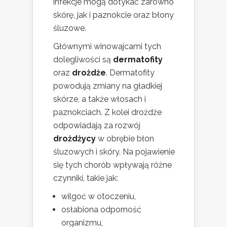
infekcje mogą dotykać zarówno
skórę, jak i paznokcie oraz błony
śluzowe.
Głównymi winowajcami tych
dolegliwości są
dermatofity
oraz
drożdże
. Dermatofity
powodują zmiany na gładkiej
skórze, a także włosach i
paznokciach. Z kolei drożdże
odpowiadają za rozwój
drożdżycy
w obrębie błon
śluzowych i skóry. Na pojawienie
się tych chorób wpływają różne
czynniki, takie jak:
wilgoć w otoczeniu,
osłabiona odporność
organizmu,