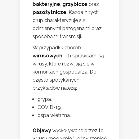
bakteryjne
,
grzybicze
oraz
pasożytnicze
. Każda z tych
grup charakteryzuje się
odmiennymi patogenami oraz
sposobami transmisji.
W przypadku chorób
wirusowych
, ich sprawcami są
wirusy, które rozwijają się w
komórkach gospodarza. Do
często spotykanych
przykładów należą:
grypa,
COVID-19,
ospa wietrzna.
Objawy
wywoływane przez te
wirusy mogą mieć różny stopień