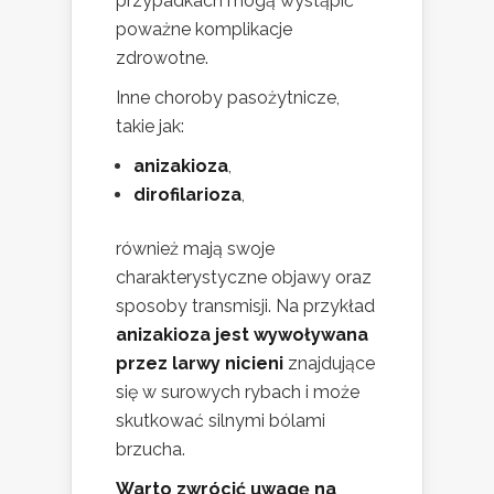
przypadkach mogą wystąpić
poważne komplikacje
zdrowotne.
Inne choroby pasożytnicze,
takie jak:
anizakioza
,
dirofilarioza
,
również mają swoje
charakterystyczne objawy oraz
sposoby transmisji. Na przykład
anizakioza jest wywoływana
przez larwy nicieni
znajdujące
się w surowych rybach i może
skutkować silnymi bólami
brzucha.
Warto zwrócić uwagę na