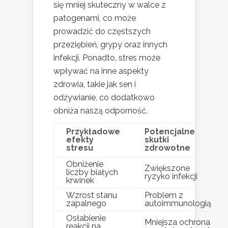
się mniej skuteczny w walce z
patogenami, co może
prowadzić do częstszych
przeziębień, grypy oraz innych
infekcji. Ponadto, stres może
wpływać na inne aspekty
zdrowia, takie jak sen i
odżywianie, co dodatkowo
obniża naszą odporność.
Przykładowe
Potencjalne
efekty
skutki
stresu
zdrowotne
Obniżenie
Zwiększone
liczby białych
ryzyko infekcji
krwinek
Wzrost stanu
Problem z
zapalnego
autoimmunologią
Osłabienie
Mniejsza ochrona
reakcji na