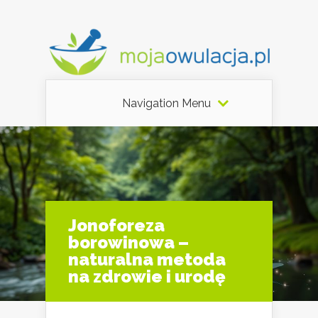
Navigation Menu
Jonoforeza
borowinowa –
naturalna metoda
na zdrowie i urodę