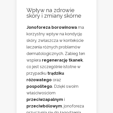
Wpływ na zdrowie
skóry i zmiany skórne
Jonoforeza borowinowa
ma
korzystny wpływ na kondycję
skóry, zwłaszcza w kontekście
leczenia różnych problemów
dermatologicznych. Zabieg ten
wspiera
regenerację tkanek
,
co jest szczególnie istotne w
przypadku
trądziku
różowatego
oraz
pospolitego
. Dzięki swoim
właściwościom
przeciwzapalnym
i
przeciwbólowym
, jonoforeza
przyczynia się do łagodzenia