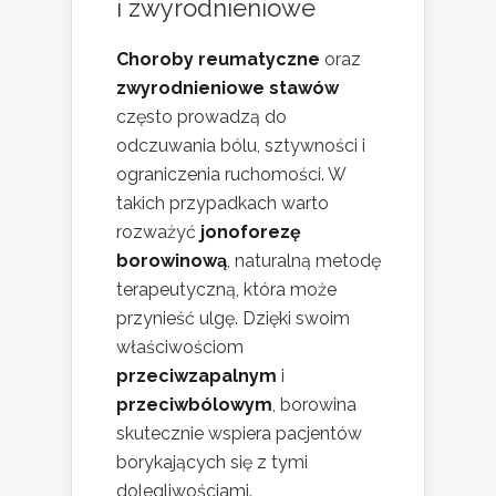
i zwyrodnieniowe
Choroby reumatyczne
oraz
zwyrodnieniowe stawów
często prowadzą do
odczuwania bólu, sztywności i
ograniczenia ruchomości. W
takich przypadkach warto
rozważyć
jonoforezę
borowinową
, naturalną metodę
terapeutyczną, która może
przynieść ulgę. Dzięki swoim
właściwościom
przeciwzapalnym
i
przeciwbólowym
, borowina
skutecznie wspiera pacjentów
borykających się z tymi
dolegliwościami.