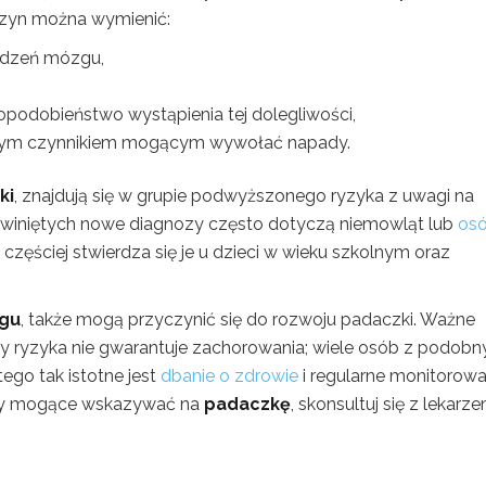
czyn można wymienić:
odzeń mózgu,
podobieństwo wystąpienia tej dolegliwości,
totnym czynnikiem mogącym wywołać napady.
ki
, znajdują się w grupie podwyższonego ryzyka z uwagi na
zwiniętych nowe diagnozy często dotyczą niemowląt lub
os
ę częściej stwierdza się je u dzieci w wieku szkolnym oraz
zgu
, także mogą przyczynić się do rozwoju padaczki. Ważne
py ryzyka nie gwarantuje zachorowania; wiele osób z podobn
ego tak istotne jest
dbanie o zdrowie
i regularne monitorowa
awy mogące wskazywać na
padaczkę
, skonsultuj się z lekarz