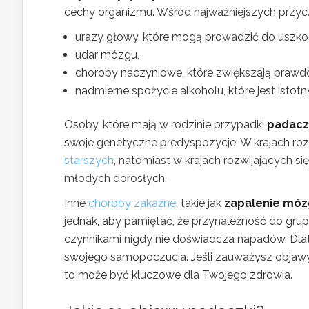
cechy organizmu. Wśród najważniejszych przy
urazy głowy, które mogą prowadzić do uszk
udar mózgu,
choroby naczyniowe, które zwiększają prawdo
nadmierne spożycie alkoholu, które jest is
Osoby, które mają w rodzinie przypadki
padacz
swoje genetyczne predyspozycje. W krajach ro
starszych
, natomiast w krajach rozwijających si
młodych dorosłych.
Inne
choroby zakaźne
, takie jak
zapalenie mó
jednak, aby pamiętać, że przynależność do gru
czynnikami nigdy nie doświadcza napadów. Dlat
swojego samopoczucia. Jeśli zauważysz obj
to może być kluczowe dla Twojego zdrowia.