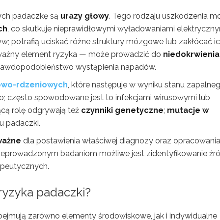
ych padaczkę są
urazy głowy
. Tego rodzaju uszkodzenia m
ch
, co skutkuje nieprawidłowymi wyładowaniami elektryczn
w; potrafią uciskać różne struktury mózgowe lub zakłócać i
 ważny element ryzyka — może prowadzić do
niedokrwienia
prawdopodobieństwo wystąpienia napadów.
owo-rdzeniowych
, które następuje w wyniku stanu zapalne
; często spowodowane jest to infekcjami wirusowymi lub
cą rolę odgrywają też
czynniki genetyczne
;
mutacje w
 padaczki.
ważne
dla postawienia właściwej diagnozy oraz opracowani
rzeprowadzonym badaniom możliwe jest zidentyfikowanie źr
apeutycznych.
ryzyka padaczki?
bejmują zarówno elementy środowiskowe, jak i indywidualne