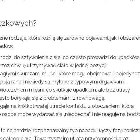
aczkowych?
 rodzaje, które różnią się zarówno objawami, jak i obszar
padów:
odzi do sztywnienia ciała, co często prowadzi do upadków.
ez chwilę utrzymywać ciało w jednej pozycji.
 nagłymi skurczami mięśni, które mogą obejmować pojedync
ępują rano i niekiedy są mylone z typowymi drgawkami.
iotczeniem mięśni, co skutkuje upadkiem, ale bez utraty
ęsto borykają się z problemami z równowagą.
gają na krótkotrwałej utracie kontaktu z otoczeniem, która
e osoba może wydawać się „nieobecna” i nie reaguje na bodź
 to najbardziej rozpoznawalny typ napadu; łączy fazę tonic
 całego ciała. Towarzyszy im utrata przytomności oraz