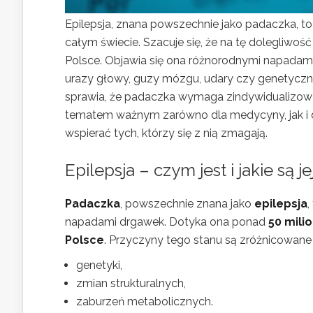
Epilepsja, znana powszechnie jako padaczka, to
całym świecie. Szacuje się, że na tę dolegliwoś
Polsce. Objawia się ona różnorodnymi napadami
urazy głowy, guzy mózgu, udary czy genetycz
sprawia, że padaczka wymaga zindywidualizowan
tematem ważnym zarówno dla medycyny, jak i d
wspierać tych, którzy się z nią zmagają.
Epilepsja – czym jest i jakie są j
Padaczka
, powszechnie znana jako
epilepsja
,
napadami drgawek. Dotyka ona ponad
50 mili
Polsce
. Przyczyny tego stanu są zróżnicowane
genetyki,
zmian strukturalnych,
zaburzeń metabolicznych.