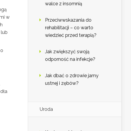
walce z insomnią
ogą
ymi w
Przeciwwskazania do
ch
rehabilitacji – co warto
lub
wiedzieć przed terapią?
go
Jak zwiększyć swoją
odporność na infekcje?
Jak dbać o zdrowie jamy
ustnej i zębów?
a
ódła
Uroda