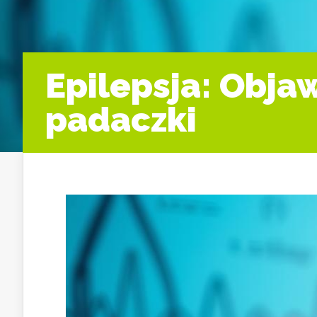
Epilepsja: Obja
padaczki