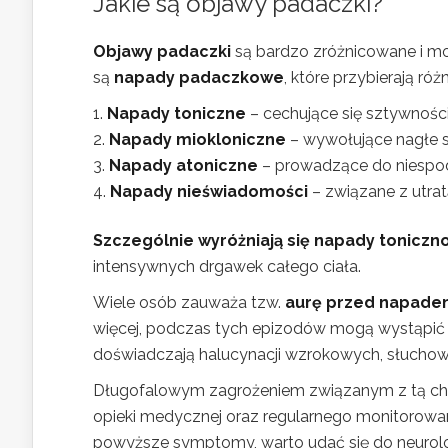
Jakie są objawy padaczki?
Objawy padaczki
są bardzo zróżnicowane i mo
są
napady padaczkowe
, które przybierają różn
Napady toniczne
– cechujące się sztywnością
Napady miokloniczne
– wywołujące nagłe s
Napady atoniczne
– prowadzące do niespod
Napady nieświadomości
– związane z utrat
Szczególnie wyróżniają się napady toniczn
intensywnych drgawek całego ciała.
Wiele osób zauważa tzw.
aurę przed napad
więcej, podczas tych epizodów mogą wystąpi
doświadczają halucynacji wzrokowych, słuch
Długofalowym zagrożeniem związanym z tą cho
opieki medycznej oraz regularnego monitorowania
powyższe symptomy, warto udać się do neurolo