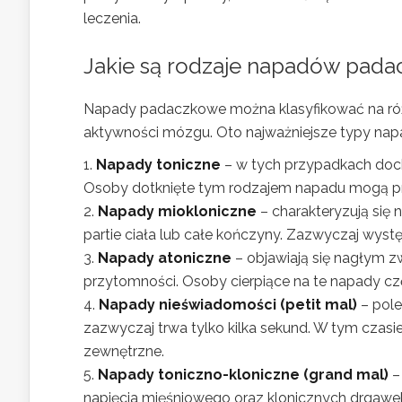
leczenia.
Jakie są rodzaje napadów pad
Napady padaczkowe można klasyfikować na różne
aktywności mózgu. Oto najważniejsze typy na
Napady toniczne
– w tych przypadkach doch
Osoby dotknięte tym rodzajem napadu mogą prz
Napady miokloniczne
– charakteryzują się
partie ciała lub całe kończyny. Zazwyczaj wyst
Napady atoniczne
– objawiają się nagłym zw
przytomności. Osoby cierpiące na te napady cz
Napady nieświadomości (petit mal)
– pole
zazwyczaj trwa tylko kilka sekund. W tym czasi
zewnętrzne.
Napady toniczno-kloniczne (grand mal)
–
napięcia mięśniowego oraz klonicznych drgawek