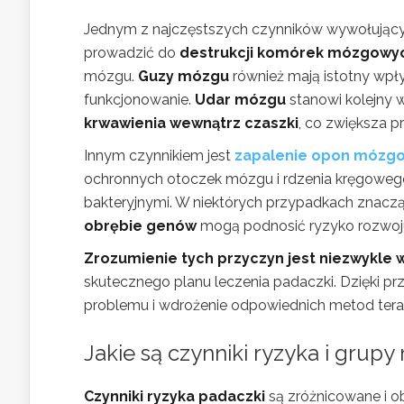
Jednym z najczęstszych czynników wywołując
prowadzić do
destrukcji komórek mózgowy
mózgu.
Guzy mózgu
również mają istotny wpły
funkcjonowanie.
Udar mózgu
stanowi kolejny
krwawienia wewnątrz czaszki
, co zwiększa 
Innym czynnikiem jest
zapalenie opon mózg
ochronnych otoczek mózgu i rdzenia kręgowego
bakteryjnymi. W niektórych przypadkach znaczą
obrębie genów
mogą podnosić ryzyko rozwoju
Zrozumienie tych przyczyn jest niezwykle 
skutecznego planu leczenia padaczki. Dzięki p
problemu i wdrożenie odpowiednich metod ter
Jakie są
czynniki ryzyka
i grupy 
Czynniki ryzyka padaczki
są zróżnicowane i o