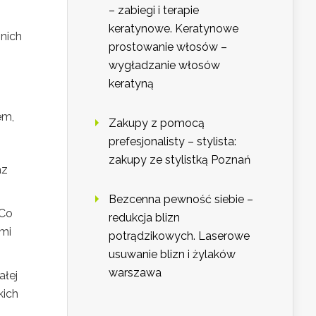
– zabiegi i terapie
keratynowe. Keratynowe
nich
prostowanie włosów –
wygładzanie włosów
keratyną
em,
Zakupy z pomocą
prefesjonalisty – stylista:
zakupy ze stylistką Poznań
az
Bezcenna pewność siebie –
 Co
redukcja blizn
ami
potrądzikowych. Laserowe
usuwanie blizn i żylaków
warszawa
ałej
kich