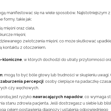
gą manifestować się na wiele sposobów. Najistotniejszym z 
e formy, takie jak:
 mięśni oraz ciała,
kurcze mięśni,
ziewanego zwiotczenia mięśni, co może skutkować upadki
ą kontaktu z otoczeniem.
o-kloniczne
, w których dochodzi do utraty przytomności or
em
; mogą to być bóle głowy lub trudności w skupieniu uwagi.
ć
zaburzenia percepcji
; osoby cierpiące na padaczkę czas
owych czy węchowych.
robą jest ryzyko
nawracających napadów
, co wymaga st
 stanu zdrowia pacjenta. Jeśli dostrzegasz u siebie lub blis
ga celem postawienia diagnozy i ustalenia odpowiedniego