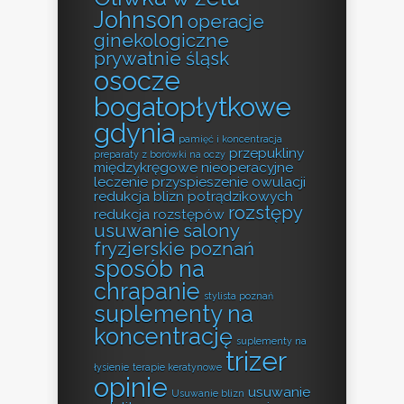
Johnson
operacje
ginekologiczne
prywatnie śląsk
osocze
bogatopłytkowe
gdynia
pamięć i koncentracja
przepukliny
preparaty z borówki na oczy
międzykręgowe nieoperacyjne
leczenie
przyspieszenie owulacji
redukcja blizn potrądzikowych
rozstępy
redukcja rozstępów
usuwanie
salony
fryzjerskie poznań
sposób na
chrapanie
stylista poznań
suplementy na
koncentrację
suplementy na
trizer
łysienie
terapie keratynowe
opinie
usuwanie
Usuwanie blizn