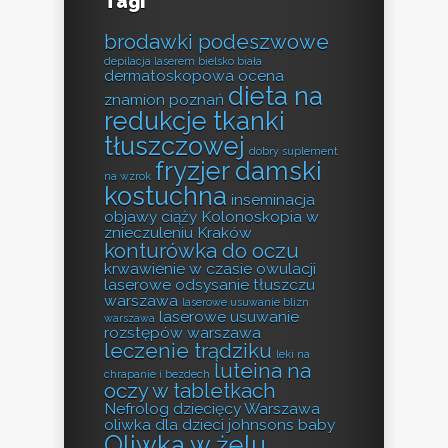
Tagi
brodawki podeszwowe
depilacja laserem bielsko biała
dermatoskopowa ocena
dieta na
znamion poznań
redukcje tkanki
tłuszczowej
dobry suplement
fryzjer damski
na wzrok
kostuchna
inseminacja
objawy ciąży
Kolonoskopia w
znieczuleniu Kraków
konturówka do oczu
krwawienie w czasie owulacji
laserowe odsysanie tłuszczu
warszawa
laserowe usuwanie blizn
laserowe usuwanie
warszawa
rozstępów warszawa
leczenie trądziku
leki na
luteina na
chrapanie i bezdech
oczy w tabletkach
Nefrolog dziecięcy Warszawa
oliwka dla dzieci johnsons baby
Oliwka w żelu