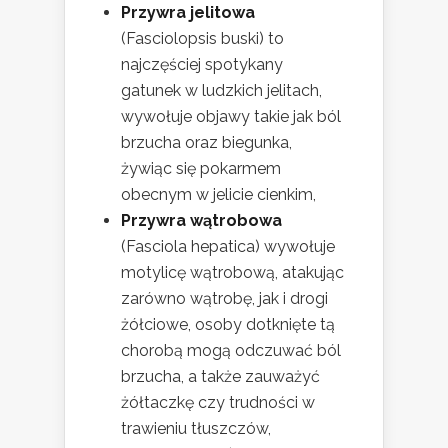
Przywra jelitowa
(Fasciolopsis buski) to
najczęściej spotykany
gatunek w ludzkich jelitach,
wywołuje objawy takie jak ból
brzucha oraz biegunka,
żywiąc się pokarmem
obecnym w jelicie cienkim,
Przywra wątrobowa
(Fasciola hepatica) wywołuje
motylicę wątrobową, atakując
zarówno wątrobę, jak i drogi
żółciowe, osoby dotknięte tą
chorobą mogą odczuwać ból
brzucha, a także zauważyć
żółtaczkę czy trudności w
trawieniu tłuszczów,