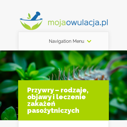
Navigation Menu
Przywry – rodzaje,
objawy i leczenie
zakażeń
pasożytniczych