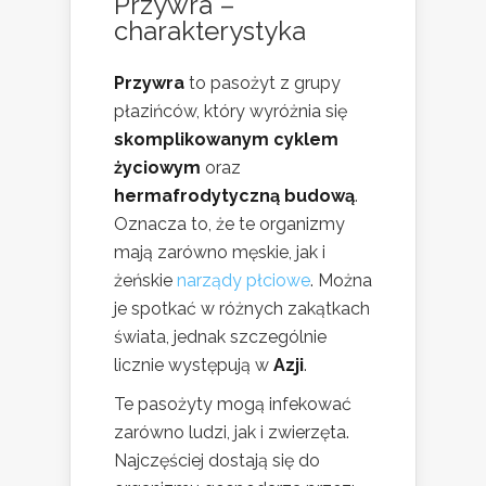
Przywra –
charakterystyka
Przywra
to pasożyt z grupy
płazińców, który wyróżnia się
skomplikowanym cyklem
życiowym
oraz
hermafrodytyczną budową
.
Oznacza to, że te organizmy
mają zarówno męskie, jak i
żeńskie
narządy płciowe
. Można
je spotkać w różnych zakątkach
świata, jednak szczególnie
licznie występują w
Azji
.
Te pasożyty mogą infekować
zarówno ludzi, jak i zwierzęta.
Najczęściej dostają się do